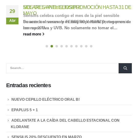
MES DE LA PIEL SENSIBLE
SOLARES ANTHELIOS PROMOCIÓN HASTA 31 DE
29
29
MAYO
Sensilis celebra contigo el mes de la piel sensible
Abr
Abr
Durante los meses de FEBRERO Y MARZO, nos premia
Se acerca el verano y es muy importante protegernos de
con un 20%...
los rayos Uva y UVB. No solamente no tomar el...
read more
read more
Entradas recientes
NUEVO CEPILLO ELÉCTRICO ORAL B!
EPAPLUS 5 + 1
ADELANTATE A LA CAÍDA DEL CABELLO ESTACIONAL CON
KLORANE
SENSILIS 20% DESCUENTO EN MARZO