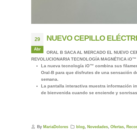
NUEVO CEPILLO ELÉCTRI
29
Abr
ORAL B SACA AL MERCADO EL NUEVO CE
REVOLUCIONARIA TECNOLOGÍA MAGNÉTICA iO™ para 
La nueva tecnología iO™ combina sus filamen
Oral-B para que disfrutes de una sensación d
semana.
La pantalla interactiva muestra información 
de bienvenida cuando se enciende y sonrisas p
By
MariaDolores
blog
,
Novedades
,
Ofertas
,
Reco