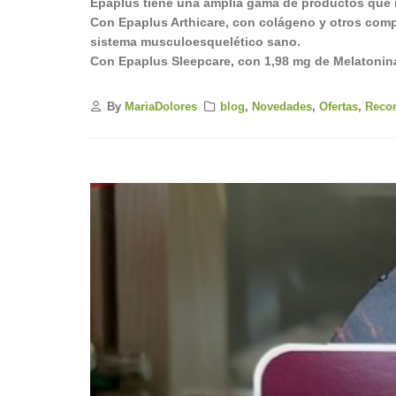
Epaplus tiene una amplia gama de productos que n
Con Epaplus Arthicare, con colágeno y otros com
sistema musculoesquelético sano.
Con Epaplus Sleepcare, con 1,98 mg de Melatonina
By
MariaDolores
blog
,
Novedades
,
Ofertas
,
Reco