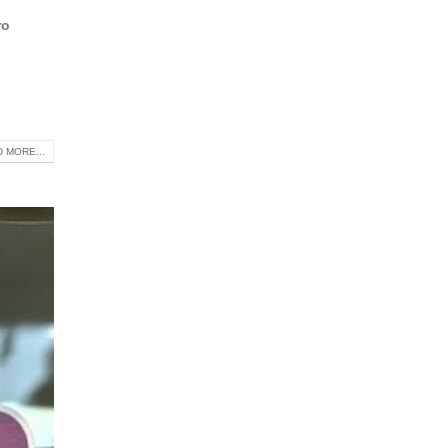
ro
 MORE...