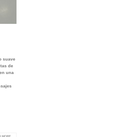
o suave
tas de
 en una
nsajes
 MORE...