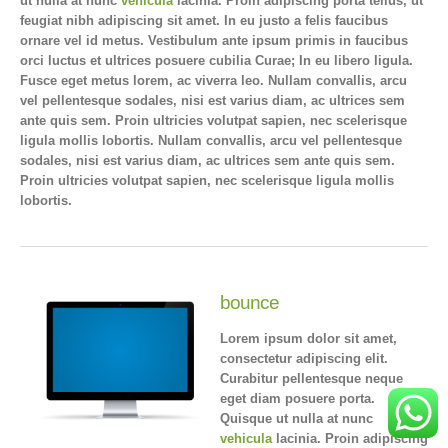
ut nulla at nunc
vehicula
lacinia. Proin adipiscing porta tellus, ut
feugiat nibh adipiscing sit amet. In eu justo a felis faucibus
ornare vel id metus. Vestibulum ante ipsum primis in faucibus
orci luctus et ultrices posuere cubilia Curae; In eu libero ligula.
Fusce eget metus lorem, ac viverra leo. Nullam convallis, arcu
vel pellentesque sodales, nisi est varius diam, ac ultrices sem
ante quis sem. Proin ultricies volutpat sapien, nec scelerisque
ligula mollis lobortis. Nullam convallis, arcu vel pellentesque
sodales, nisi est varius diam, ac ultrices sem ante quis sem.
Proin ultricies volutpat sapien, nec scelerisque ligula mollis
lobortis.
bounce
Lorem ipsum dolor sit amet,
consectetur adipiscing elit.
Curabitur pellentesque neque
eget diam posuere porta.
Quisque ut nulla at nunc
vehicula
lacinia. Proin adipiscing