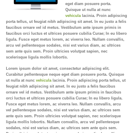
eget diam posuere porta.
Quisque ut nulla at nunc
vehicula
lacinia. Proin adipiscing
porta tellus, ut feugiat nibh adipiscing sit amet. In eu justo a felis
faucibus ornare vel id metus. Vestibulum ante ipsum primis in
faucibus orci luctus et ultrices posuere cubilia Curae; In eu libero
ligula. Fusce eget metus lorem, ac viverra leo. Nullam convallis,
arcu vel pellentesque sodales, nisi est varius diam, ac ultrices
sem ante quis sem. Proin ultricies volutpat sapien, nec
scelerisque ligula mollis lobortis.
Lorem ipsum dolor sit amet, consectetur adipiscing elit.
Curabitur pellentesque neque eget diam posuere porta. Quisque
ut nulla at nunc
vehicula
lacinia. Proin adipiscing porta tellus, ut
feugiat nibh adipiscing sit amet. In eu justo a felis faucibus
ornare vel id metus. Vestibulum ante ipsum primis in faucibus
orci luctus et ultrices posuere cubilia Curae; In eu libero ligula.
Fusce eget metus lorem, ac viverra leo. Nullam convallis, arcu
vel pellentesque sodales, nisi est varius diam, ac ultrices sem
ante quis sem. Proin ultricies volutpat sapien, nec scelerisque
ligula mollis lobortis. Nullam convallis, arcu vel pellentesque
sodales, nisi est varius diam, ac ultrices sem ante quis sem.