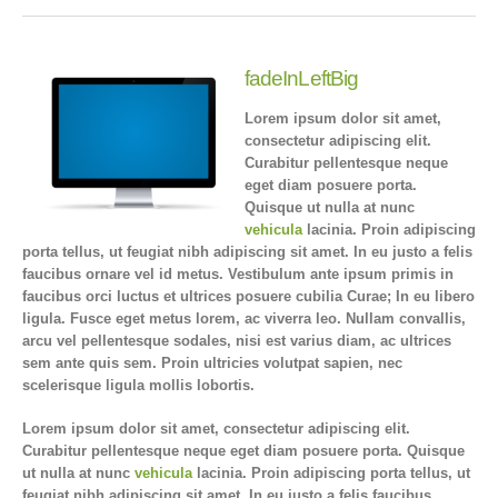
fadeInLeftBig
Lorem ipsum dolor sit amet,
consectetur adipiscing elit.
Curabitur pellentesque neque
eget diam posuere porta.
Quisque ut nulla at nunc
vehicula
lacinia. Proin adipiscing
porta tellus, ut feugiat nibh adipiscing sit amet. In eu justo a felis
faucibus ornare vel id metus. Vestibulum ante ipsum primis in
faucibus orci luctus et ultrices posuere cubilia Curae; In eu libero
ligula. Fusce eget metus lorem, ac viverra leo. Nullam convallis,
arcu vel pellentesque sodales, nisi est varius diam, ac ultrices
sem ante quis sem. Proin ultricies volutpat sapien, nec
scelerisque ligula mollis lobortis.
Lorem ipsum dolor sit amet, consectetur adipiscing elit.
Curabitur pellentesque neque eget diam posuere porta. Quisque
ut nulla at nunc
vehicula
lacinia. Proin adipiscing porta tellus, ut
feugiat nibh adipiscing sit amet. In eu justo a felis faucibus