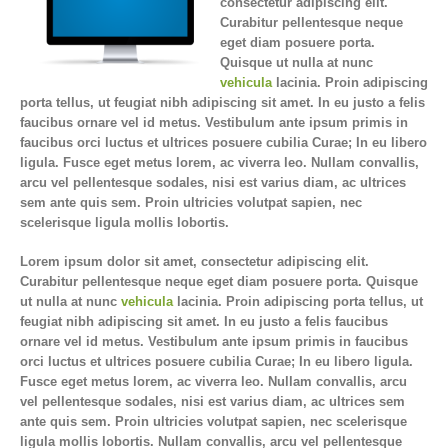
consectetur adipiscing elit.
Curabitur pellentesque neque
eget diam posuere porta.
Quisque ut nulla at nunc
vehicula
lacinia. Proin adipiscing
porta tellus, ut feugiat nibh adipiscing sit amet. In eu justo a felis
faucibus ornare vel id metus. Vestibulum ante ipsum primis in
faucibus orci luctus et ultrices posuere cubilia Curae; In eu libero
ligula. Fusce eget metus lorem, ac viverra leo. Nullam convallis,
arcu vel pellentesque sodales, nisi est varius diam, ac ultrices
sem ante quis sem. Proin ultricies volutpat sapien, nec
scelerisque ligula mollis lobortis.
Lorem ipsum dolor sit amet, consectetur adipiscing elit.
Curabitur pellentesque neque eget diam posuere porta. Quisque
ut nulla at nunc
vehicula
lacinia. Proin adipiscing porta tellus, ut
feugiat nibh adipiscing sit amet. In eu justo a felis faucibus
ornare vel id metus. Vestibulum ante ipsum primis in faucibus
orci luctus et ultrices posuere cubilia Curae; In eu libero ligula.
Fusce eget metus lorem, ac viverra leo. Nullam convallis, arcu
vel pellentesque sodales, nisi est varius diam, ac ultrices sem
ante quis sem. Proin ultricies volutpat sapien, nec scelerisque
ligula mollis lobortis. Nullam convallis, arcu vel pellentesque