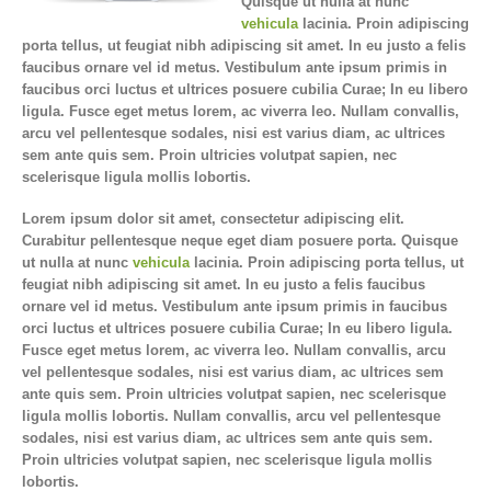
Quisque ut nulla at nunc
vehicula
lacinia. Proin adipiscing
porta tellus, ut feugiat nibh adipiscing sit amet. In eu justo a felis
faucibus ornare vel id metus. Vestibulum ante ipsum primis in
faucibus orci luctus et ultrices posuere cubilia Curae; In eu libero
ligula. Fusce eget metus lorem, ac viverra leo. Nullam convallis,
arcu vel pellentesque sodales, nisi est varius diam, ac ultrices
sem ante quis sem. Proin ultricies volutpat sapien, nec
scelerisque ligula mollis lobortis.
Lorem ipsum dolor sit amet, consectetur adipiscing elit.
Curabitur pellentesque neque eget diam posuere porta. Quisque
ut nulla at nunc
vehicula
lacinia. Proin adipiscing porta tellus, ut
feugiat nibh adipiscing sit amet. In eu justo a felis faucibus
ornare vel id metus. Vestibulum ante ipsum primis in faucibus
orci luctus et ultrices posuere cubilia Curae; In eu libero ligula.
Fusce eget metus lorem, ac viverra leo. Nullam convallis, arcu
vel pellentesque sodales, nisi est varius diam, ac ultrices sem
ante quis sem. Proin ultricies volutpat sapien, nec scelerisque
ligula mollis lobortis. Nullam convallis, arcu vel pellentesque
sodales, nisi est varius diam, ac ultrices sem ante quis sem.
Proin ultricies volutpat sapien, nec scelerisque ligula mollis
lobortis.