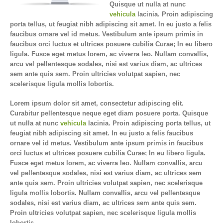
Quisque ut nulla at nunc
vehicula
lacinia. Proin adipiscing
porta tellus, ut feugiat nibh adipiscing sit amet. In eu justo a felis
faucibus ornare vel id metus. Vestibulum ante ipsum primis in
faucibus orci luctus et ultrices posuere cubilia Curae; In eu libero
ligula. Fusce eget metus lorem, ac viverra leo. Nullam convallis,
arcu vel pellentesque sodales, nisi est varius diam, ac ultrices
sem ante quis sem. Proin ultricies volutpat sapien, nec
scelerisque ligula mollis lobortis.
Lorem ipsum dolor sit amet, consectetur adipiscing elit.
Curabitur pellentesque neque eget diam posuere porta. Quisque
ut nulla at nunc
vehicula
lacinia. Proin adipiscing porta tellus, ut
feugiat nibh adipiscing sit amet. In eu justo a felis faucibus
ornare vel id metus. Vestibulum ante ipsum primis in faucibus
orci luctus et ultrices posuere cubilia Curae; In eu libero ligula.
Fusce eget metus lorem, ac viverra leo. Nullam convallis, arcu
vel pellentesque sodales, nisi est varius diam, ac ultrices sem
ante quis sem. Proin ultricies volutpat sapien, nec scelerisque
ligula mollis lobortis. Nullam convallis, arcu vel pellentesque
sodales, nisi est varius diam, ac ultrices sem ante quis sem.
Proin ultricies volutpat sapien, nec scelerisque ligula mollis
lobortis.