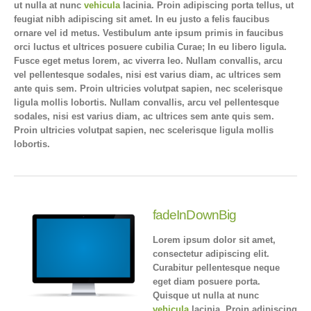
ut nulla at nunc
vehicula
lacinia. Proin adipiscing porta tellus, ut
feugiat nibh adipiscing sit amet. In eu justo a felis faucibus
ornare vel id metus. Vestibulum ante ipsum primis in faucibus
orci luctus et ultrices posuere cubilia Curae; In eu libero ligula.
Fusce eget metus lorem, ac viverra leo. Nullam convallis, arcu
vel pellentesque sodales, nisi est varius diam, ac ultrices sem
ante quis sem. Proin ultricies volutpat sapien, nec scelerisque
ligula mollis lobortis. Nullam convallis, arcu vel pellentesque
sodales, nisi est varius diam, ac ultrices sem ante quis sem.
Proin ultricies volutpat sapien, nec scelerisque ligula mollis
lobortis.
fadeInDownBig
Lorem ipsum dolor sit amet,
consectetur adipiscing elit.
Curabitur pellentesque neque
eget diam posuere porta.
Quisque ut nulla at nunc
vehicula
lacinia. Proin adipiscing